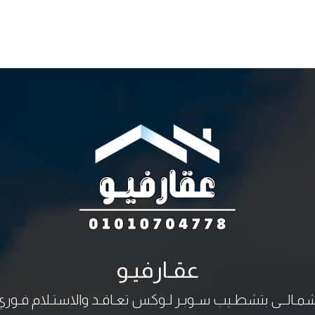
عقـارفيـو
ـى بتشطـيب سـوبـر لـوكس تعـاقـد والاستـلام فـوري ارقـام التـواصــل 