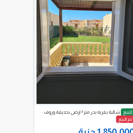
للبيع
شالية بقرية بدر متر² ارضى بحديقة وروف
تم البيع
1,850,00 جنية