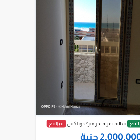
للبيع
شالية بقرية بدر متر² دوبلكس
تم البيع
2,000,00 جنية