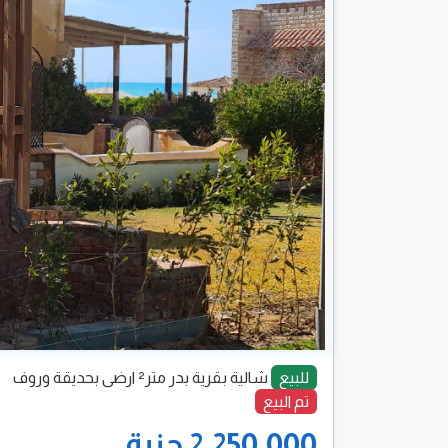
للبيع
شالية بقرية بدر متر² ارضى بحديقة وروف
تم البيع
2,250,000 جنية