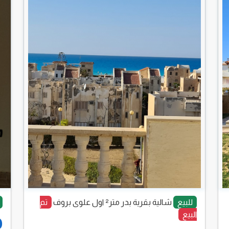
للبيع
شالية بقرية بدر متر² اول علوى بروف
تم
البيع
0