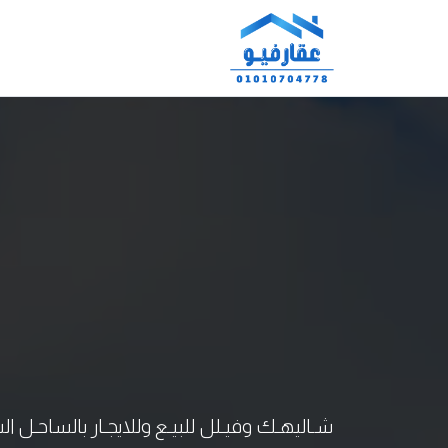
شـاليهـك وفيـلل للبيـع وللايجـار بالساحـل الشمـالـ