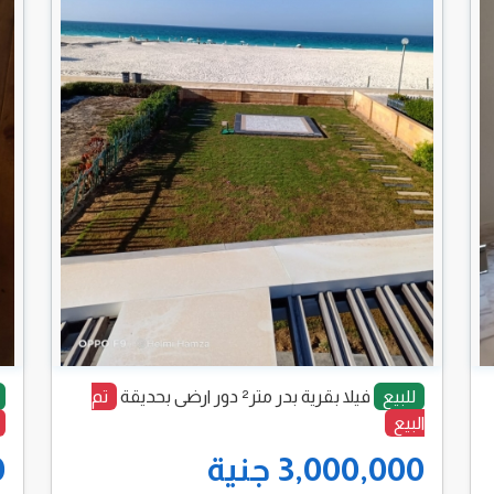
للبيع
فيلا بقرية بدر متر² دور ارضى بحديقة
تم
البيع
3,000,000 جنية
0