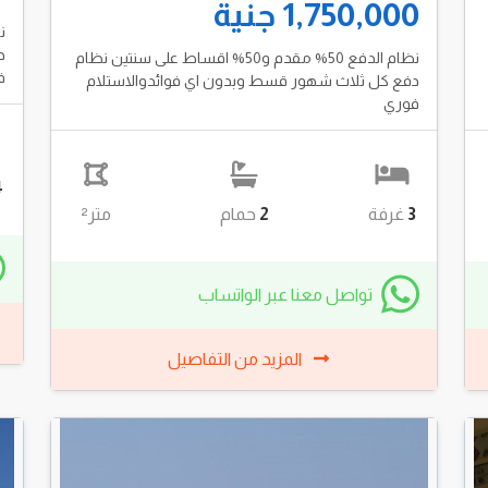
1,750,000 جنية
د
نظام الدفع 50% مقدم و50% اقساط على سنتين نظام
ف
دفع كل ثلاث شهور قسط وبدون اي فوائدوالاستلام
فوري
4
3
غرفة
2
حمام
متر²
تواصل معنا عبر الواتساب
المزيد من التفاصيل