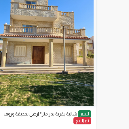
للبيع
شالية بقرية بدر متر² ارضى بحديقة وروف
تم البيع