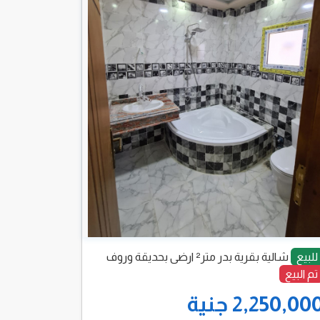
للبيع
شالية بقرية بدر متر² ارضى بحديقة وروف
تم البيع
2,250,00 جنية