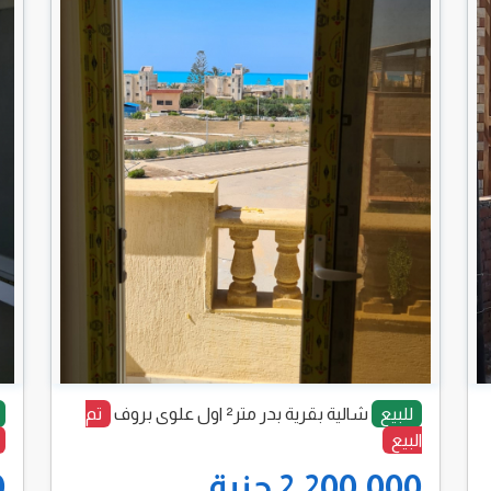
للبيع
شالية بقرية بدر متر² اول علوى بروف
تم
البيع
2,200,000 جنية
0