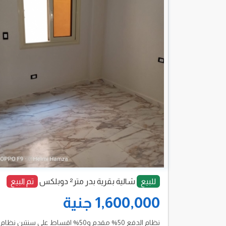
للبيع
شالية بقرية بدر متر² دوبلكس
تم البيع
1,600,000 جنية
نظام الدفع 50% مقدم و50% اقساط على سنتين نظام