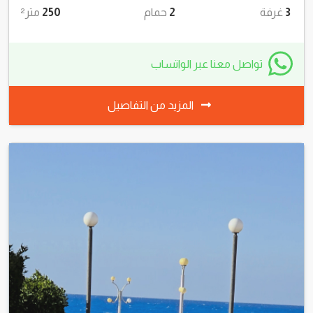
5,000,000 جنية
كاش والاستلام فوررري
3
غرفة
2
حمام
250
متر²
تواصل معنا عبر الواتساب
المزيد من التفاصيل