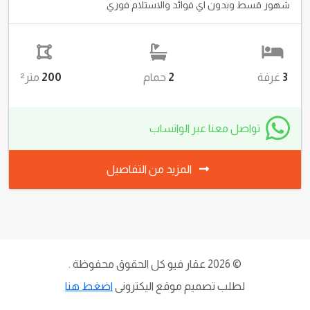
للبيع
شاليه ارضي بحديقة فيو بحر للبيع بالساحل الشمالي
قرية حورس
3,800,000 جنية
نظام الدفع 50% مقدم و50% اقساط على سنه نظام دفع كل ثلاث
شهور قسط وبدون اي فوائد والاستلام فوري
3
غرفة
2
حمام
200
متر²
تواصل معنا عبر الواتساب
المزيد من التفاصيل