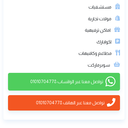
كم 73, الساحل الشمالى, طريق اسكندرية مطروح
الصحراوى
حمامات سباحة
امنى وحراسة
مستشفيات
مولات تجارية
اماكن ترفيهية
اكوابارك
مطاعم وكافيهات
سوبرماركت
تواصل معنا عبر الواتساب 01010704778