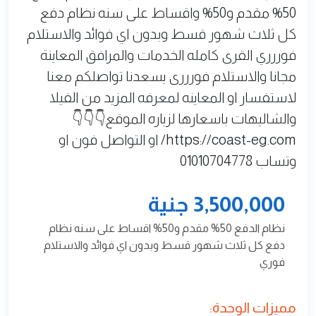
بالتقسيط في الساحل الشمالي قرية حورس الكيلو
73 الشاليه على مساحه 300 متر يتكون من: 3غرف
نوم و2 حمام + ريسبشن كبير +مطبخ + حديقة
خاض لشاليه 👍👍👍👍👍👍 سعر الشاليه 3
مليون و500 الف بالتقسيط على سنه نظام الدفع
50% مقدم و50% واقساط على سنه نظام دفع
كل ثلاث شهور قسط وبدون اي فوائد والاستلام
فوررري القرى كامله الخدمات والمرافق المعاينة
مجانا والاستلام فورررى يسعدنا تواصلكم معنا
لاستفسار او المعاينه لمعرفه المزيد من الفيلا
والشاليهات باسعارها لزياره الموقع👇👇👇
https://coast-eg.com/ او التواصل فون او
وتساب 01010704778
3,500,000 جنية