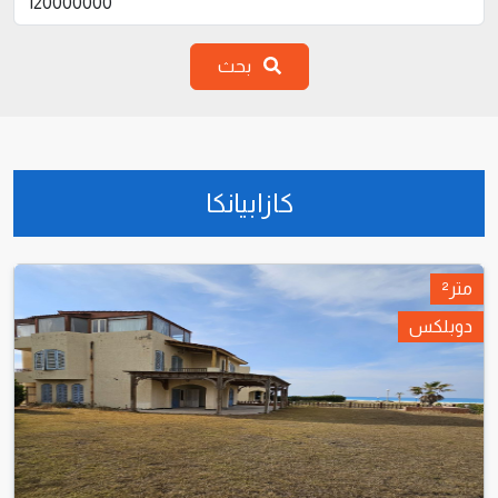
بحث
كازابيانكا
متر²
دوبلكس