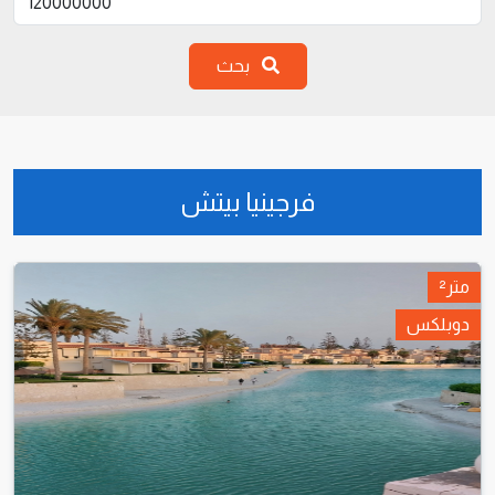
بحث
فرجينيا بيتش
متر²
دوبلكس