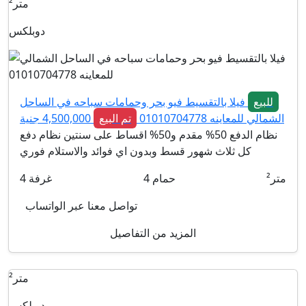
متر²
دوبلكس
للبيع
فيلا بالتقسيط فيو بحر وحمامات سباحه في الساحل
الشمالي للمعاينه 01010704778
تم البيع
4,500,000 جنية
نظام الدفع 50% مقدم و50% اقساط على سنتين نظام دفع
كل ثلاث شهور قسط وبدون اي فوائد والاستلام فوري
متر²
حمام
4
غرفة
4
تواصل معنا عبر الواتساب
المزيد من التفاصيل
متر²
دوبلكس