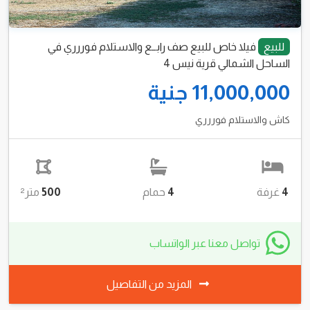
للبيع
فيلا خاص للبيع صف رابــع والاستلام فوررري في
الساحل الشمالي قرية نيس 4
11,000,000 جنية
كاش والاستلام فوررري
4
غرفة
4
حمام
500
متر²
تواصل معنا عبر الواتساب
المزيد من التفاصيل