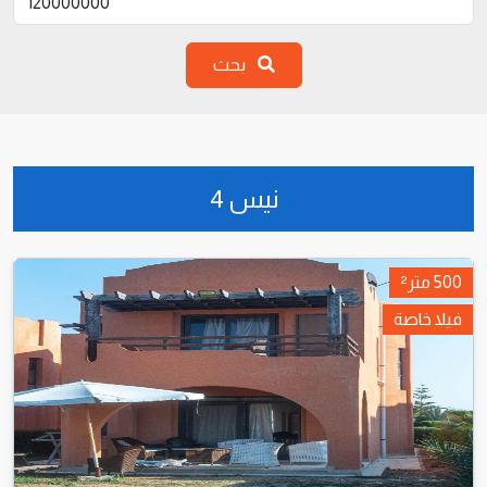
بحث
نيس 4
500 متر²
فيلا خاصة