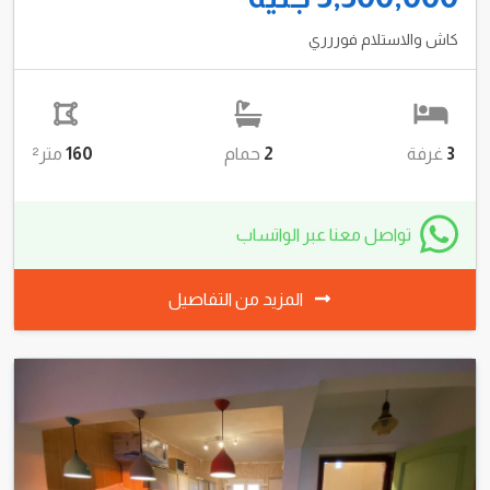
كاش والاستلام فوررري
3
غرفة
2
حمام
160
متر²
تواصل معنا عبر الواتساب
المزيد من التفاصيل