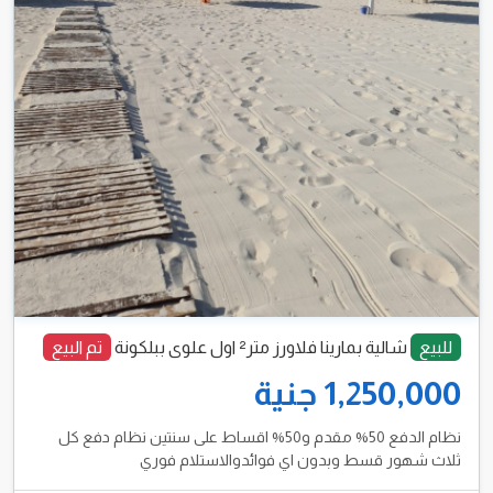
للبيع
شالية بمارينا فلاورز متر² اول علوى ببلكونة
تم البيع
1,250,000 جنية
نظام الدفع 50% مقدم و50% اقساط على سنتين نظام دفع كل
ثلاث شهور قسط وبدون اي فوائدوالاستلام فوري