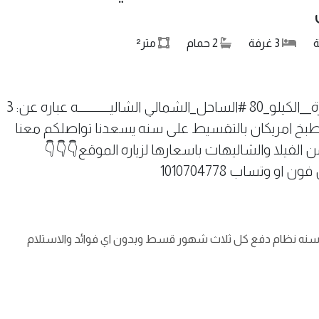
ة
3
غرفة
2
حمام
متر²
#شاليــــــــــه_اول_علوي #قريه_المنتـزة__الكيلو_80 #الساحل_الشمالي الشاليـــــــــــه عباره عن: 3
بير ومطبخ امريكان بالتقسيط على سنه يسعدنا تواصلكم معنا
ن الفيلا والشاليهات باسعارها لزياره الموقع👇👇👇
دم و50% اقساط على سنه نظام دفع كل ثلاث شهور قسط وبدون اي فوائد والاستلام