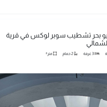
يو بحر تشطيب سوبر لوكس في قرية
ة
3
غرفة
2
حمام
متر²