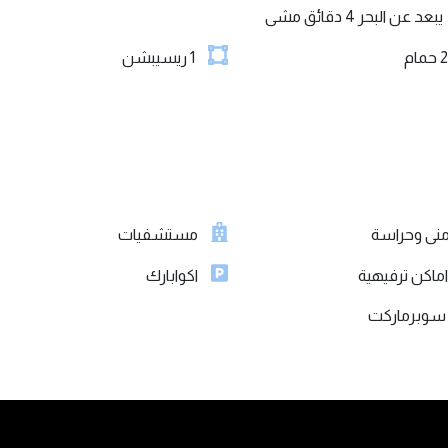
يبعد عن البحر 4 دقائق مشى
2
حمام
1
ريسيبشن
نى وحراسة
مستشفيات
ماكن ترفيهية
اكوابارك
وبرماركت