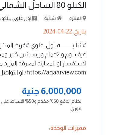
الكيلو 80 الساحل الشمالي
المنتزه
شالية
اول علوى ببلكون
بتاريخ: 22-04-2024
غرف نوم و 2حمام وريسبشن ك
لاستفسار او المعاينه لمعرفه المزيد م
https://aqaarview.com/ او التواصل فون او وتساب 1010704778
6,000,000 جنية
نظام الدفع 50% مق
فوري
مميزات الوحدة: