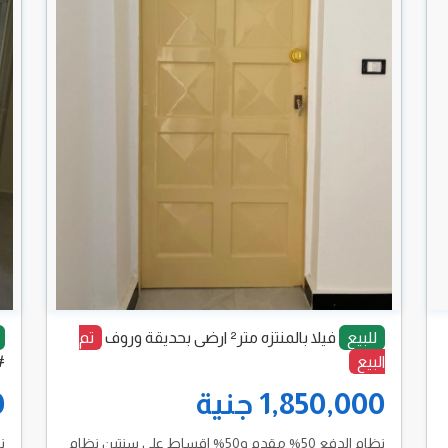
للبيع
فيلا بالمنتزه متر² ارضى بحديقة وروف
تم
البيع
#
1,850,000 جنية
0
نظام الدفع 50% مقدم و50% اقساط على سنتين نظام