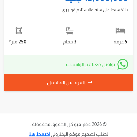
المزيد من التفاصيل
للبيع
شاليه اول علوي بروف فيو بحر تشطيب الترا سوبر
لوكس بالتقسيط والاستلام فوررري في الساحل الشمالي
قرية بدر
12,000,000 جنية
بالتقسيط على سنه والاستلام فوررري
5
غرفة
3
حمام
250
متر²
تواصل معنا عبر الواتساب