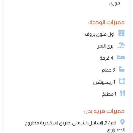
علوي بالروف مساحه 250 م 4 غرف. 3 حمام. 2
مطبخ امريكاني. رسيبشن. تراس. روف. تشطيب
سوبر لوكس. تسليم فوري. السعر 12 مليون علي
سنه
12,000,000 جنية
نظام الدفع 50% مقدم و50% اقساط على سنه نظام
دفع كل ثلاث شهور قسط وبدون اي فوائد والاستلام
فوري
مميزات الوحدة:
اول علوى بروف
يرى البحر
4
غرفة