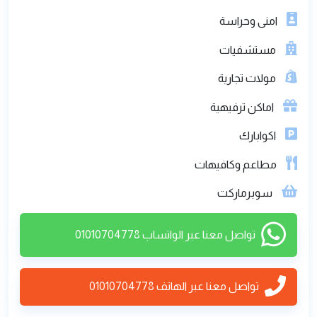
3
حمام
1
ريسيبشن
1
مطبخ
مميزات قرية بدر:
كم 82, الساحل الشمالى, طريق اسكندرية مطروح
الصحراوى
امنى وحراسة
مستشفيات
مولات تجارية
اماكن ترفيهية
اكوابارك