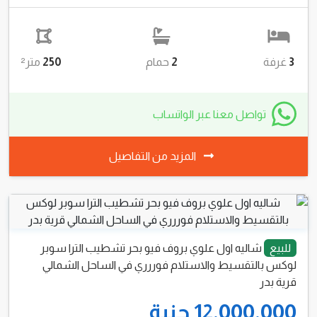
للبيع
شاليه ارضي بحديقة للبيع بالتقسيط في الساحل
الشمالي قرية بدر تشطيب الترا سوبر لوكس ولاستلام فوررري
9,500,000 جنية
بالتقسيط على سنه والاستلام فوررري
3
غرفة
2
حمام
250
متر²
تواصل معنا عبر الواتساب