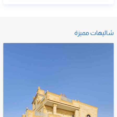
مطاعم وكافيهات
سوبرماركت
تواصل معنا عبر الواتساب 01010704778
تواصل معنا عبر الهاتف
01010704778
شاليهات مميزة